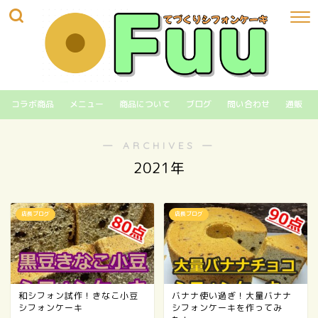
コラボ商品
メニュー
商品について
ブログ
問い合わせ
通販
― ARCHIVES ―
2021年
店長ブログ
店長ブログ
和シフォン試作！きなこ小豆
バナナ使い過ぎ！大量バナナ
シフォンケーキ
シフォンケーキを作ってみ