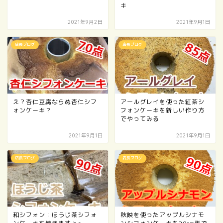
キ
2021年9月2日
2021年9月1日
店長ブログ
店長ブログ
え？杏仁豆腐ならぬ杏仁シフ
アールグレイを使った紅茶シ
ォンケーキ？
フォンケーキを新しい作り方
でやってみる
2021年9月1日
2021年9月1日
店長ブログ
店長ブログ
和シフォン：ほうじ茶シフォ
秋映を使ったアップルシナモ