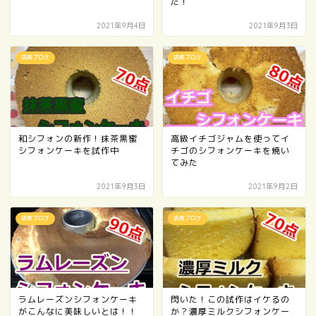
た！
2021年9月4日
2021年9月3日
店長ブログ
店長ブログ
和シフォンの新作！抹茶黒蜜
高級イチゴジャムを使ってイ
シフォンケーキを試作中
チゴのシフォンケーキを焼い
てみた
2021年9月3日
2021年9月2日
店長ブログ
店長ブログ
ラムレーズンシフォンケーキ
閃いた！この試作はイケるの
がこんなに美味しいとは！！
か？濃厚ミルクシフォンケー