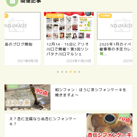
関連記事
ブログ
イベント情報
お店情報
uu店長のブログ開始
12月14・15日にアリオ
2025年1月のイベン
川口で開催！第3回リシ
催事等の予定カレン
パタナ川口マルシェ
...
2021年8月1日
2024年11月24日
2025年
和シフォン：ほうじ茶シフォンケーキを
焼きますよ～
え？杏仁豆腐ならぬ杏仁シフォンケー
キ？