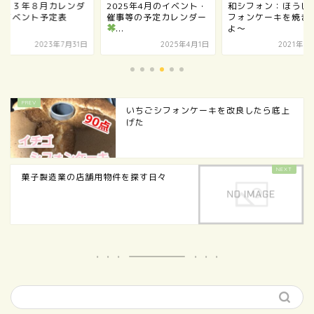
０２３年８月カレンダ
2025年4月のイベント・
和シフォン：ほうじ
＆イベント予定表
催事等の予定カレンダー
フォンケーキを焼き
...
よ～
2023年7月31日
2025年4月1日
2021年8
いちごシフォンケーキを改良したら底上
げた
菓子製造業の店舗用物件を探す日々