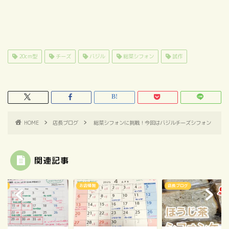
20cm型
チーズ
バジル
総菜シフォン
試作
HOME
店長ブログ
総菜シフォンに挑戦！今回はバジルチーズシフォン
関連記事
情報
お店情報
店長ブログ