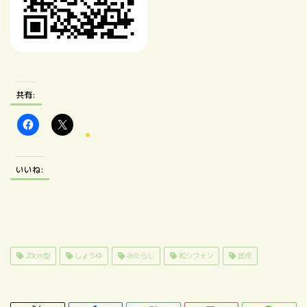
共有:
いいね:
20cm型
しょうゆ
みたらし
和シフォン
試作