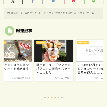
HOME
店長ブログ
和シフォンの試作だ！みたらしシフォンケーキ
関連記事
ブログ
お店情報
店長ブログ
シフォン：ほうじ茶シ
夏用メニュー「シフォン
2024年12月でてづ
ォンケーキを焼きます
パフェ」の販売をスター
シフォンケーキFuu
～
トしました！
周年を迎えました...
2021年8月31日
2023年7月8日
2024年1