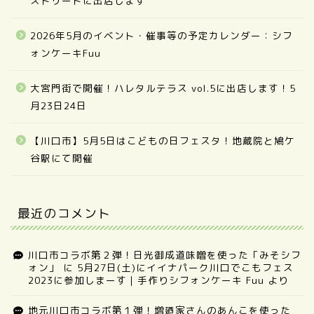
ストリートに出店します
2026年5月のイベント・催事等の予定カレンダー：シフ
ォンケーキFuu
大宮門街で開催！ハレタルテラス vol.5に出店します！5
月23日24日
【川口市】5月5日はこどもの日フェスタ！地蔵院と鳩ケ
谷駅にて開催
最近のコメント
川口市コラボ第２弾！日光御成道味噌を使った「みそシフ
ォン」
に
5月27日(土)にイイナパーク川口でこもフェス
2023に参加しまーす｜手作りシフォンケーキ Fuu
より
地元川口市コラボ第１弾！増廼家さんのあんこを使った