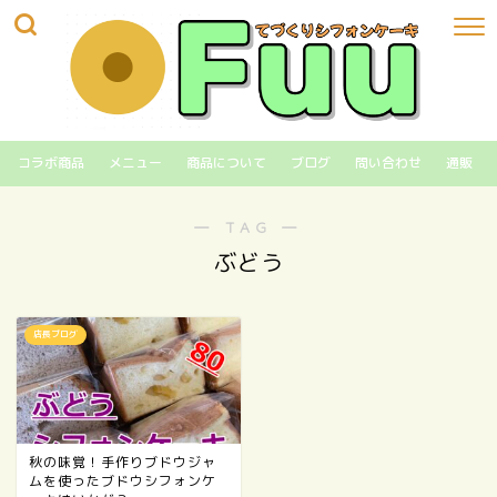
コラボ商品
メニュー
商品について
ブログ
問い合わせ
通販
― TAG ―
ぶどう
店長ブログ
秋の味覚！手作りブドウジャ
ムを使ったブドウシフォンケ