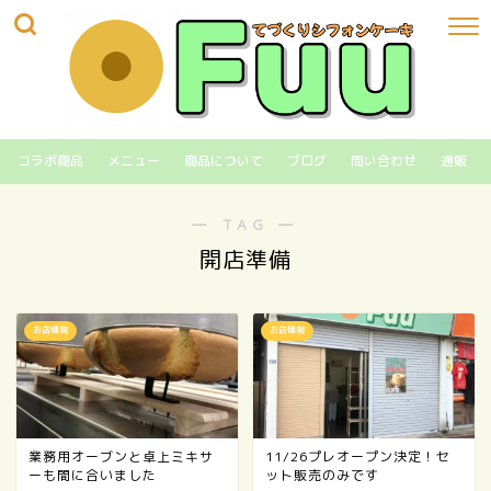
コラボ商品
メニュー
商品について
ブログ
問い合わせ
通販
― TAG ―
開店準備
お店情報
お店情報
業務用オーブンと卓上ミキサ
11/26プレオープン決定！セ
ーも間に合いました
ット販売のみです