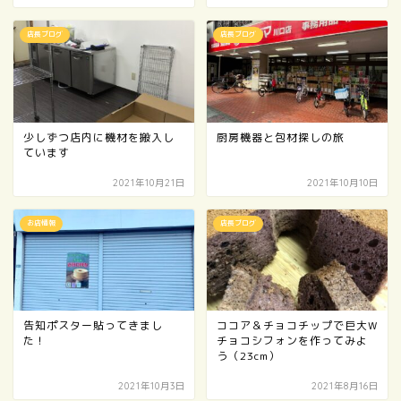
店長ブログ
店長ブログ
少しずつ店内に機材を搬入し
厨房機器と包材探しの旅
ています
2021年10月21日
2021年10月10日
お店情報
店長ブログ
告知ポスター貼ってきまし
ココア＆チョコチップで巨大W
た！
チョコシフォンを作ってみよ
う（23cm）
2021年10月3日
2021年8月16日