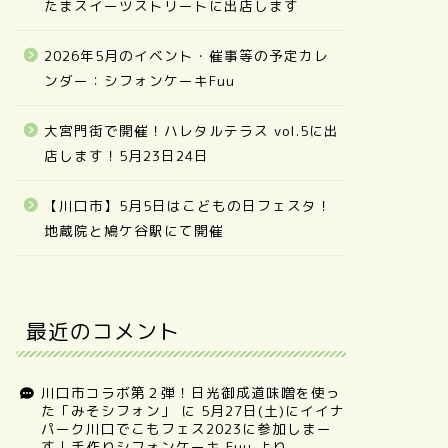
たまスイーツストリートに出店します
2026年5月のイベント・催事等の予定カレ
ンダー：シフォンケーキFuu
大宮門街で開催！ハレタルテラス vol.5に出
店します！5月23日24日
【川口市】5月5日はこどもの日フェスタ！
地蔵院と鳩ケ谷駅にて開催
最近のコメント
川口市コラボ第２弾！日光御成道味噌を使っ
た「みそシフォン」
に
5月27日(土)にイイナ
パーク川口でこもフェス2023に参加しまー
す｜手作りシフォンケーキ Fuu
より