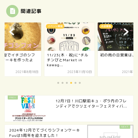
関連記事
ブログ
イベント情報
お店情報
0cm型でイチゴのシフ
11/23(木・祝)に"チル
初の雨の日営業は、
ンケーキを作ったよ
チンびとMarket in
kawag...
2021年8月18日
2023年11月10日
2021年1
12月7日！川口駅前キュ・ポラ内のフレ
ンディアでクリエイターフェスティバ...
2024年12月でてづくりシフォンケーキ
Fuuは3周年を迎えました！