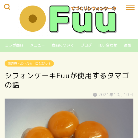
コラボ商品
メニュー
商品について
ブログ
問い合わせ
通販
販売員・よへえ＠川口なびっ！
シフォンケーキFuuが使用するタマゴ
の話
2021年10月10日