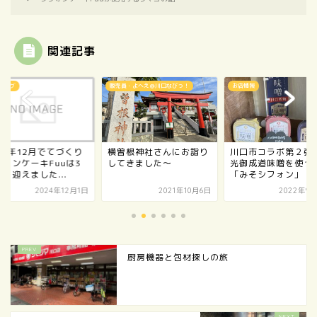
関連記事
ブログ
販売員・よへえ＠川口なびっ！
お店情報
24年12月でてづくり
横曽根神社さんにお詣り
川口市コラボ第２弾
フォンケーキFuuは3
してきました～
光御成道味噌を使っ
を迎えました...
「みそシフォン」
2024年12月1日
2021年10月6日
2022年9月
厨房機器と包材探しの旅