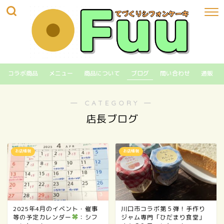
コラボ商品
メニュー
商品について
ブログ
問い合わせ
通販
― CATEGORY ―
店長ブログ
お店情報
お店情報
2025年4月のイベント・催事
川口市コラボ第５弾！手作り
等の予定カレンダー
：シフ
ジャム専門「ひだまり食堂」