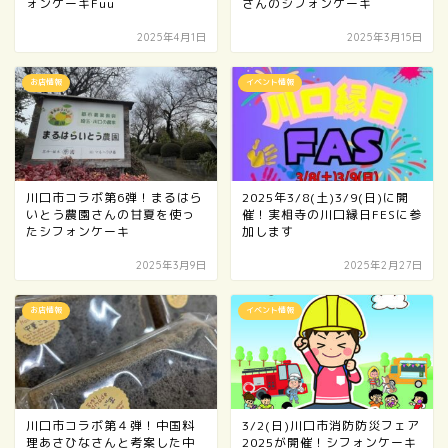
ォンケーキFuu
さんのシフォンケーキ
2025年4月1日
2025年3月15日
お店情報
イベント情報
川口市コラボ第6弾！まるはら
2025年3/8(土)3/9(日)に開
いとう農園さんの甘夏を使っ
催！実相寺の川口縁日FESに参
たシフォンケーキ
加します
2025年3月9日
2025年2月27日
お店情報
イベント情報
川口市コラボ第４弾！中国料
3/2(日)川口市消防防災フェア
理あさひなさんと考案した中
2025が開催！シフォンケーキ