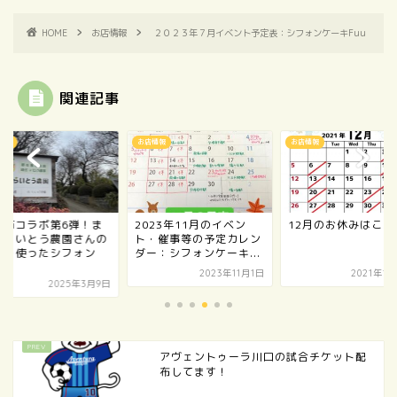
HOME
お店情報
２０２３年７月イベント予定表：シフォンケーキFuu
関連記事
情報
お店情報
お店情報
口市コラボ第6弾！ま
2023年11月のイベン
12月のお休みはこち
はらいとう農園さんの
ト・催事等の予定カレン
夏を使ったシフォン
ダー：シフォンケーキ...
.
2023年11月1日
2021年1
2025年3月9日
アヴェントゥーラ川口の試合チケット配
布してます！