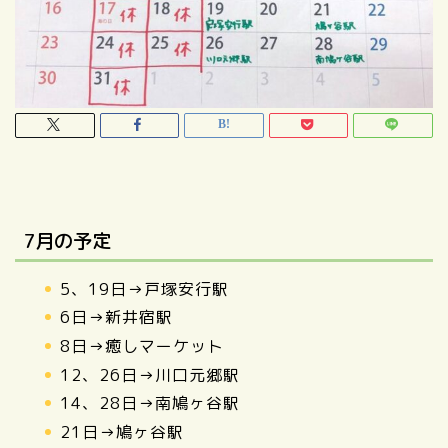
7月の予定
5、19日→戸塚安行駅
6日→新井宿駅
8日→癒しマーケット
12、26日→川口元郷駅
14、28日→南鳩ヶ谷駅
21日→鳩ヶ谷駅