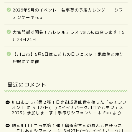
2026年5月のイベント・催事等の予定カレンダー：シフ
ォンケーキFuu
大宮門街で開催！ハレタルテラス vol.5に出店します！5
月23日24日
【川口市】5月5日はこどもの日フェスタ！地蔵院と鳩ケ
谷駅にて開催
最近のコメント
川口市コラボ第２弾！日光御成道味噌を使った「みそシフ
ォン」
に
5月27日(土)にイイナパーク川口でこもフェス
2023に参加しまーす｜手作りシフォンケーキ Fuu
より
地元川口市コラボ第１弾！増廼家さんのあんこを使った
「こしあんシフォン」
に
5月27日(土)にイイナパーク川