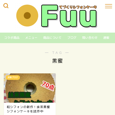
コラボ商品
メニュー
商品について
ブログ
問い合わせ
通販
― TAG ―
黒蜜
店長ブログ
和シフォンの新作！抹茶黒蜜
シフォンケーキを試作中